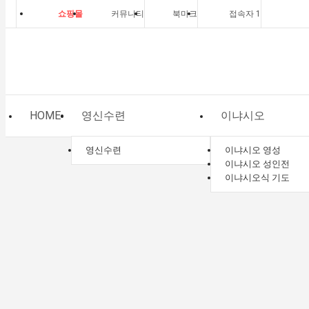
쇼핑몰
커뮤니티
북마크
접속자 1
HOME
영신수련
이냐시오
영신수련
이냐시오 영성
예수회 역사
이냐시오 성인전
이냐시오식 기도
HOME
예수회
예수회 인물
이전상품
다음 상품
0
11