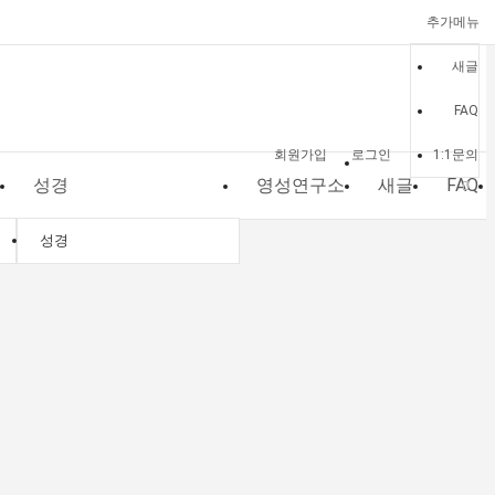
추가메뉴
새글
FAQ
회원가입
로그인
1:1문의
성경
영성연구소
새글
FAQ
성경